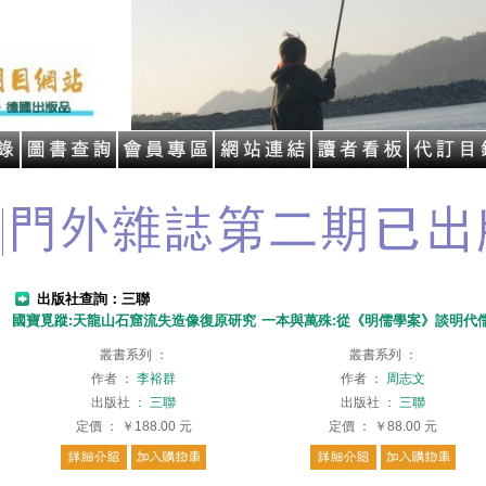
出版社查詢：三聯
國寶覓蹤:天龍山石窟流失造像復原研究
一本與萬殊:從《明儒學案》談明代
叢書系列
：
叢書系列
：
作者
：
李裕群
作者
：
周志文
出版社
：
三聯
出版社
：
三聯
定價
：
￥188.00
元
定價
：
￥88.00
元