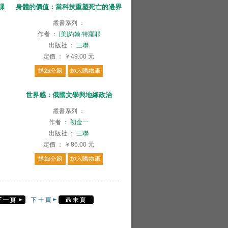
課
身體的價值：當科技重塑死亡的邊界
叢書系列
：
作者
：
[美]約翰‧特羅耶
出版社
：
三聯
定價
：
￥49.00
元
月
世界感：俄國文學與地緣政治
叢書系列
：
作者
：
初金一
出版社
：
三聯
定價
：
￥86.00
元