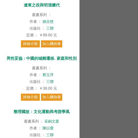
遼東之役與明清嬗代
叢書系列
：
作者
：
姚念慈
出版社
：
三聯
定價
：
￥99.00
元
男性妥協 : 中國的城鄉遷移. 家庭和性別
叢書系列
：
作者
：
蔡玉萍
出版社
：
三聯
定價
：
￥38.00
元
整理國故：文化運動與考證學風
叢書系列
：
采銅文叢
作者
：
陳以愛
出版社
：
三聯