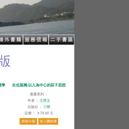
儒學
生也孤獨:以人為中心的莊子思想
叢書系列
：
作者
：
王慧玉
出版社
：
三聯
定價
：
￥79.00
元