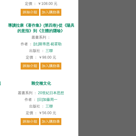
定價
：
￥108.00
元
導讀拉康《著作集》(第四卷)‧從《陽具
的意指》到《主體的隱喻》
叢書系列
：
作者
：
[比]斯蒂恩‧範霍勒
出版社
：
三聯
定價
：
￥98.00
元
題
雜交種文化
叢書系列
：
20世紀日本思想
作者
：
[日]加藤周一
出版社
：
三聯
定價
：
￥56.00
元