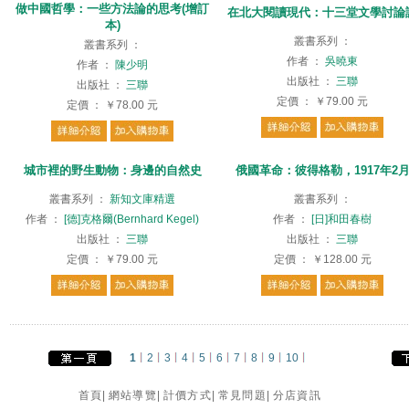
做中國哲學：一些方法論的思考(增訂
在北大閱讀現代：十三堂文學討論
本)
叢書系列
：
叢書系列
：
作者
：
吳曉東
作者
：
陳少明
出版社
：
三聯
出版社
：
三聯
定價
：
￥79.00
元
定價
：
￥78.00
元
城市裡的野生動物：身邊的自然史
俄國革命：彼得格勒，1917年2
叢書系列
：
新知文庫精選
叢書系列
：
作者
：
[德]克格爾(Bernhard Kegel)
作者
：
[日]和田春樹
出版社
：
三聯
出版社
：
三聯
定價
：
￥79.00
元
定價
：
￥128.00
元
1
2
3
4
5
6
7
8
9
10
首頁
|
網站導覽
|
計價方式
|
常見問題
|
分店資訊