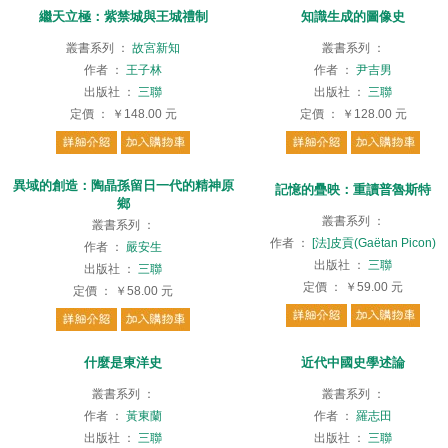
繼天立極：紫禁城與王城禮制
知識生成的圖像史
叢書系列
：
故宮新知
叢書系列
：
作者
：
王子林
作者
：
尹吉男
出版社
：
三聯
出版社
：
三聯
定價
：
￥148.00
元
定價
：
￥128.00
元
異域的創造：陶晶孫留日一代的精神原
記憶的疊映：重讀普魯斯特
鄉
叢書系列
：
叢書系列
：
作者
：
[法]皮貢(Gaëtan Picon)
作者
：
嚴安生
出版社
：
三聯
出版社
：
三聯
定價
：
￥59.00
元
定價
：
￥58.00
元
什麼是東洋史
近代中國史學述論
叢書系列
：
叢書系列
：
作者
：
黃東蘭
作者
：
羅志田
出版社
：
三聯
出版社
：
三聯