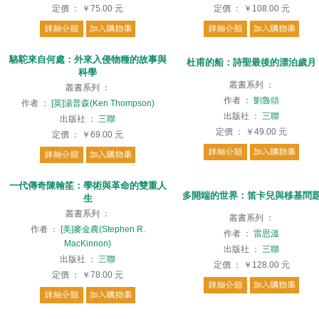
定價
：
￥75.00
元
定價
：
￥108.00
元
駱駝來自何處：外來入侵物種的故事與
杜甫的船：詩聖最後的漂泊歲月
科學
叢書系列
：
叢書系列
：
作者
：
劉魯頌
作者
：
[英]湯普森(Ken Thompson)
出版社
：
三聯
出版社
：
三聯
定價
：
￥49.00
元
定價
：
￥69.00
元
⼀代傳奇陳翰笙：學術與⾰命的雙重⼈
多開端的世界：笛卡兒與移基問
⽣
叢書系列
：
叢書系列
：
作者
：
[美]⿆⾦農(Stephen R.
作者
：
雷思溫
MacKinnon)
出版社
：
三聯
出版社
：
三聯
定價
：
￥128.00
元
定價
：
￥78.00
元