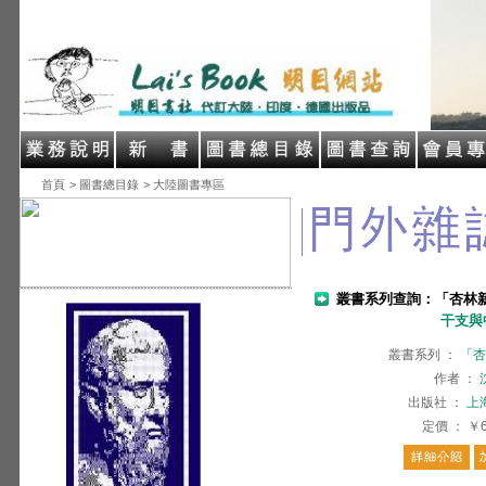
首頁
> 圖書總目錄
> 大陸圖書專區
叢書系列查詢：「杏林
干支與
叢書系列
：
「杏
作者
：
出版社
：
上
定價
：
￥6