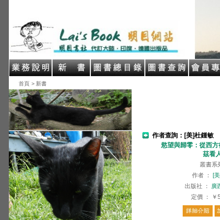
首頁
> 新書
作者查詢：[美]杜鍾敏
慾望與歸零：從西方
茲看
叢書系
作者
：
[
出版社
：
廣
定價
：
￥5