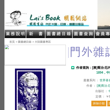
首頁
> 圖書總目錄
> 大陸圖書專區
作者查詢：[澳]喬治‧厄
1894，
叢書系列
：
世界著
作者
：
[澳]喬治
出版社
：
定價
：
￥6