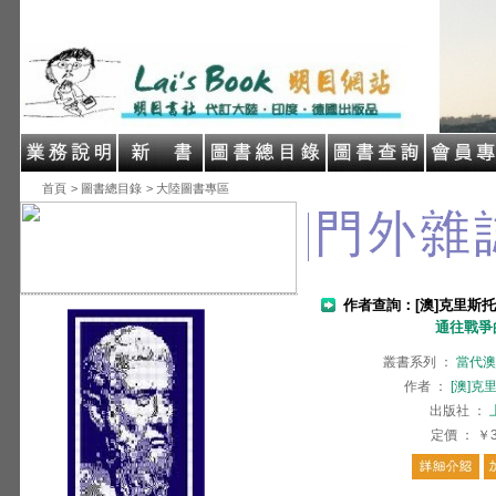
首頁
> 圖書總目錄
> 大陸圖書專區
作者查詢：[澳]克里斯托
通往戰爭
叢書系列
：
當代澳
作者
：
[澳]克
出版社
：
定價
：
￥3