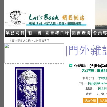
首頁
> 圖書總目錄
> 大陸圖書專區
作者查詢：[法]杜帕(Guill
天似穹廬：圖解創
叢書系列
：
手繪地
作者
：
[法]杜帕(Guill
出版社
：
民主與
定價
：
￥160.0