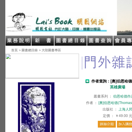
首頁
> 圖書總目錄
> 大陸圖書專區
作者查詢：[奧]伯恩哈德(Th
英雄廣場
叢書系列
：
伯恩哈德作
作者
：
[奧]伯恩哈德(Thomas 
出版社
：
上海人
定價
：
￥49.00