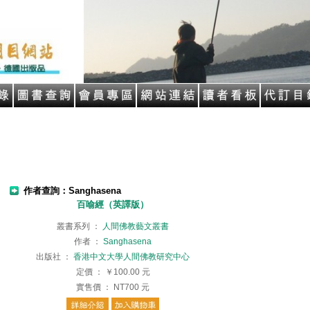
作者查詢：Sanghasena
百喻經（英譯版）
叢書系列
：
人間佛教藝文叢書
作者
：
Sanghasena
出版社
：
香港中文大學人間佛教研究中心
定價
：
￥100.00
元
實售價
：
NT700
元