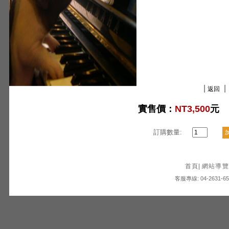
|
|
返回
實售價：
NT3,500
元
訂購數量:
首頁
|
網站導覽
客服專線: 04-2631