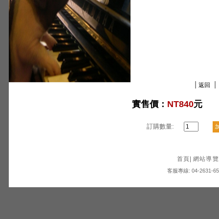
|
|
返回
實售價：
NT840
元
訂購數量:
首頁
|
網站導覽
客服專線: 04-2631