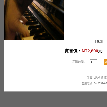
|
|
返回
實售價：
NT2,800
元
訂購數量:
首頁
|
網站導覽
客服專線: 04-2631