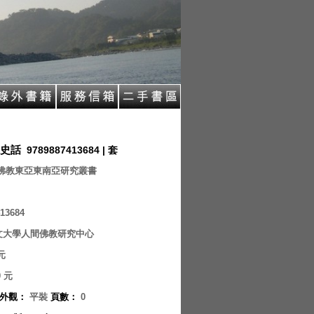
史話
9789887413684 | 套
佛教東亞東南亞研究叢書
13684
文大學人間佛教研究中心
元
0
元
外觀
：
平裝
頁數
：
0