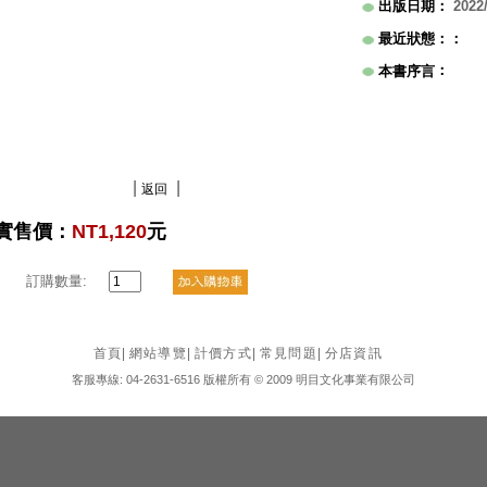
出版日期
：
2022
最近狀態：
：
：
本書序言
|
|
返回
實售價：
NT1,120
元
訂購數量:
首頁
|
網站導覽
|
計價方式
|
常見問題
|
分店資訊
客服專線: 04-2631-6516 版權所有 © 2009 明目文化事業有限公司