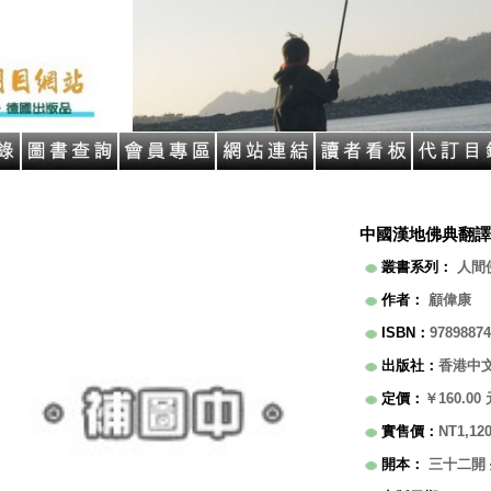
中國漢地佛典翻譯
叢書系列
：
人間
作者
：
顧偉康
ISBN
：
97898874
出版社
：
香港中
定價
：
￥160.00
實售價
：
NT1,12
開本
：
三十二開