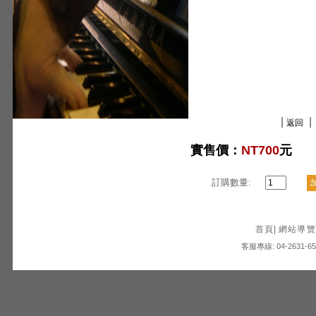
|
|
返回
實售價：
NT700
元
訂購數量:
首頁
|
網站導覽
客服專線: 04-2631