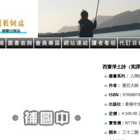
西齋淨土詩（英譯
叢書系列
：
人間
作者
：
楚石大師
ISBN
：
97898874
出版社
：
香港中
定價
：
￥100.00
實售價
：
NT700
開本
：
三十二開