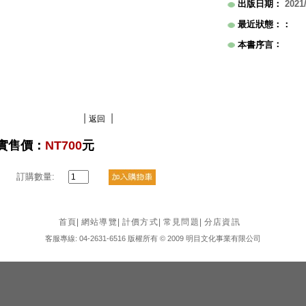
出版日期
：
2021
最近狀態：
：
：
本書序言
|
|
返回
實售價：
NT700
元
訂購數量:
首頁
|
網站導覽
|
計價方式
|
常見問題
|
分店資訊
客服專線: 04-2631-6516 版權所有 © 2009 明目文化事業有限公司