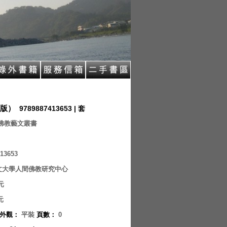
版）
9789887413653 | 套
佛教藝文叢書
13653
文大學人間佛教研究中心
元
元
外觀
：
平裝
頁數
：
0