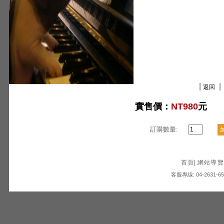
|
|
返回
實售價：
NT980
元
訂購數量:
首頁
|
網站導覽
客服專線: 04-2631