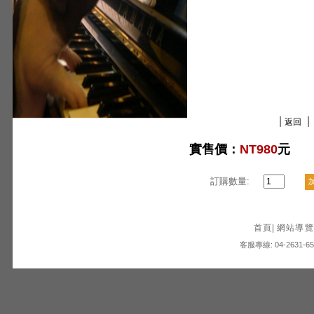
|
|
返回
實售價：
NT980
元
訂購數量:
首頁
|
網站導覽
客服專線: 04-2631