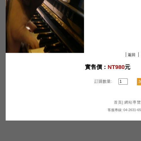
|
|
返回
實售價：
NT980
元
訂購數量:
首頁
|
網站導覽
客服專線: 04-2631