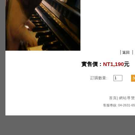
|
|
返回
實售價：
NT1,190
元
訂購數量:
首頁
|
網站導覽
客服專線: 04-2631