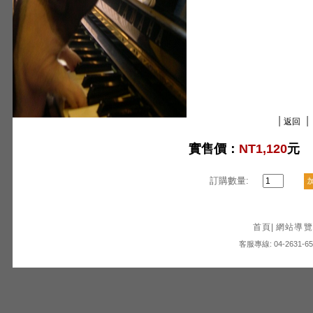
|
|
返回
實售價：
NT1,120
元
訂購數量:
首頁
|
網站導覽
客服專線: 04-2631