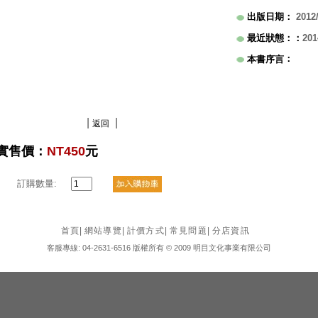
出版日期
：
2012
最近狀態：
：
201
：
本書序言
|
|
返回
實售價：
NT450
元
訂購數量:
首頁
|
網站導覽
|
計價方式
|
常見問題
|
分店資訊
客服專線: 04-2631-6516 版權所有 © 2009 明目文化事業有限公司