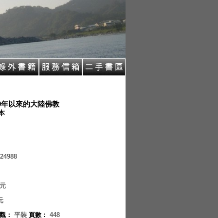
49年以來的大陸佛教
 本
24988
元
元
觀
：
平裝
頁數
：
448