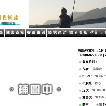
浩劫與重生：19
9789868224988 |
叢書系列
：
作者
：
侯坤宏
ISBN
：
97898682
出版社
：
妙心
定價
：
NT500.00
實售價
：
NT450
開本
：
十六開
外