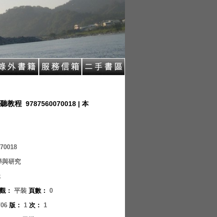
聽教程
9787560070018 | 本
70018
學與研究
元
觀
：
平裝
頁數
：
0
/06
版
：
1
次
：
1