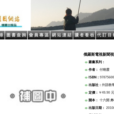
俄羅斯電視新聞視
叢書系列
：
作者
：
付曉霞
ISBN
：
97875600
出版社
：
外語教
定價
：
￥49.90
開本
：
十六開
外
出版日期
：
2010