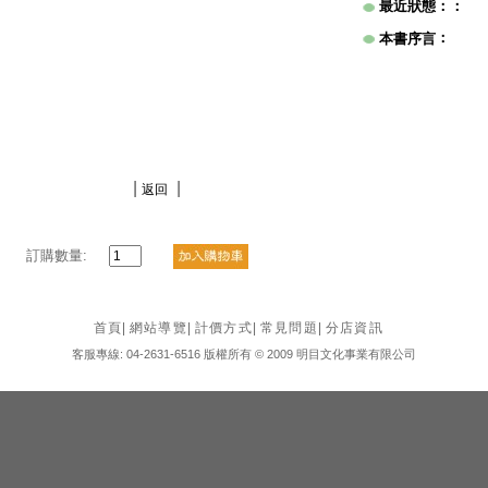
最近狀態：
：
：
本書序言
|
|
返回
訂購數量:
首頁
|
網站導覽
|
計價方式
|
常見問題
|
分店資訊
客服專線: 04-2631-6516 版權所有 © 2009 明目文化事業有限公司