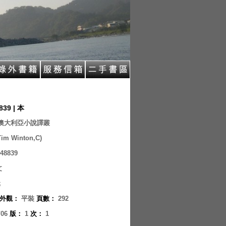
839 | 本
澳大利亞小說譯叢
im Winton,C)
48839
文
元
外觀
：
平裝
頁數
：
292
/06
版
：
1
次
：
1