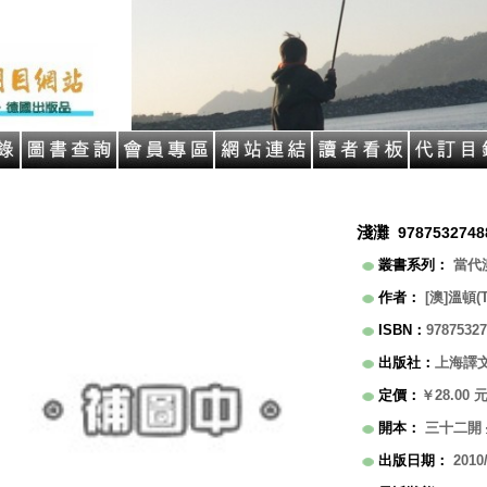
淺灘
9787532748
叢書系列
：
當代
作者
：
[澳]溫頓(T
ISBN
：
97875327
出版社
：
上海譯
定價
：
￥28.00
開本
：
三十二開
出版日期
：
2010