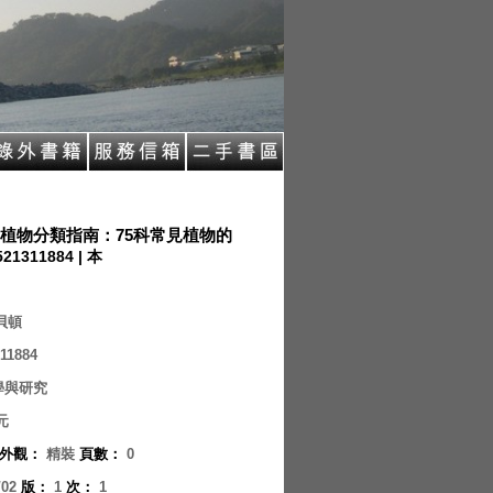
植物分類指南：75科常見植物的
521311884 | 本
·貝頓
11884
學與研究
元
外觀
：
精裝
頁數
：
0
/02
版
：
1
次
：
1