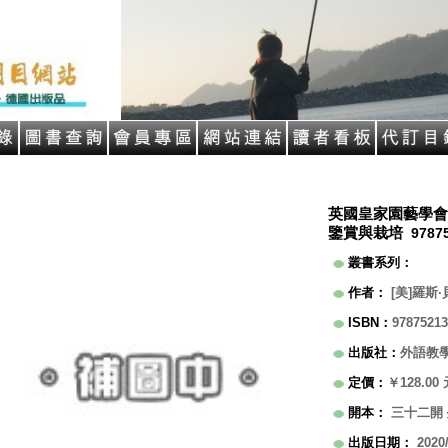
英國皇家園藝學會
鑒賞與栽培
9787
叢書系列
：
作者
：
[美]羅斯
ISBN
：
97875213
出版社
：
外語教
定價
：
￥128.00
開本
：
三十二開
出版日期
：
2020