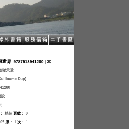
冥世界
9787513941280 | 本
地獄天堂
uillaume Dup)
41280
建設
元
：
精裝
頁數
：
0
/05
版
：
1
次
：
1