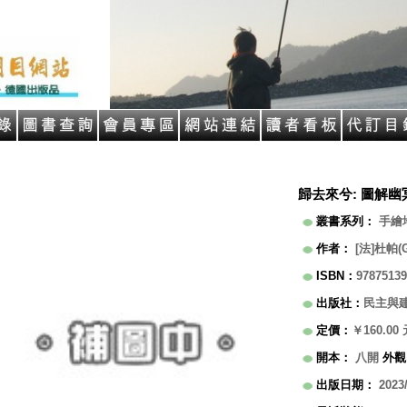
歸去來兮: 圖解幽
叢書系列
：
手繪
作者
：
[法]杜帕(G
ISBN
：
97875139
出版社
：
民主與
定價
：
￥160.00
開本
：
八開
外觀
出版日期
：
2023