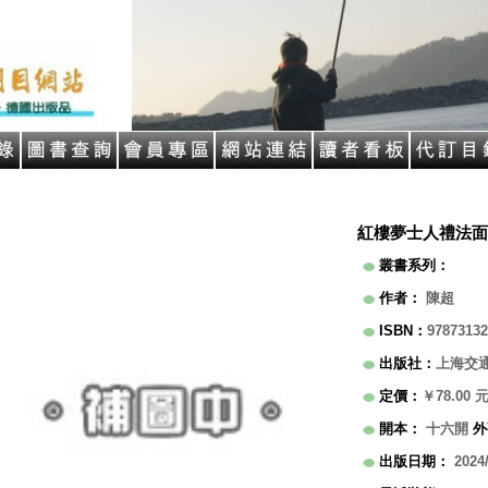
紅樓夢士人禮法面
叢書系列
：
作者
：
陳超
ISBN
：
97873132
出版社
：
上海交
定價
：
￥78.00
開本
：
十六開
外
出版日期
：
2024