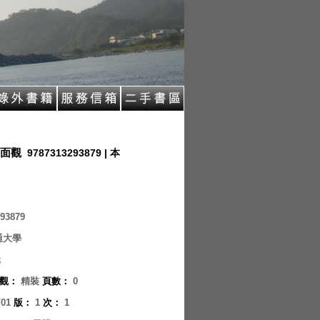
面觀
9787313293879 | 本
93879
通大學
元
觀
：
精裝
頁數
：
0
/01
版
：
1
次
：
1