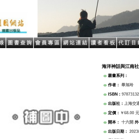
海洋神話與江南社
叢書系列
：
作者
：
畢旭玲
ISBN
：
97873132
出版社
：
上海交
定價
：
￥68.00
開本
：
十六開
外
出版日期
：
2023