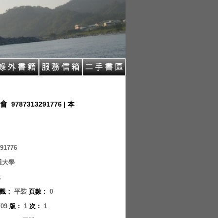
會
9787313291776 | 本
91776
通大學
元
觀
：
平裝
頁數
：
0
/09
版
：
1
次
：
1