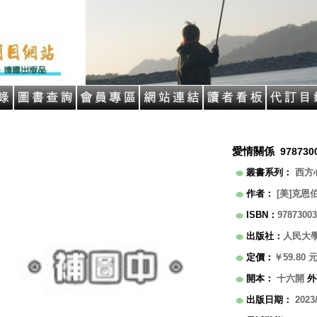
愛情關係
978730
叢書系列
：
西方
作者
：
[美]克恩伯格
ISBN
：
97873003
出版社
：
人民大
定價
：
￥59.80
開本
：
十六開
外
出版日期
：
2023