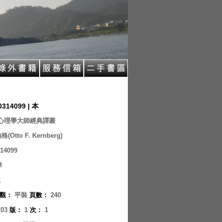
0314099 | 本
心理學大師經典譯叢
(Otto F. Kernberg)
14099
學
元
觀
：
平裝
頁數
：
240
/03
版
：
1
次
：
1